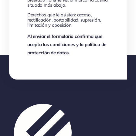
datos no serán comunicados a terceros,
salvo obligación legal. Le informamos
que puede ejercer los derechos de
acceso, rectificación, portabilidad y
supresión de sus datos y los de
limitación y oposición a su tratamiento
dirigiéndose a C/ Sol,6-1º, 35500
Arrecife (LAS PALMAS). Email:
protecciondatos@felapyme.org
Legitimación: el consentimiento
prestado libremente, al marcar la casilla
situada más abajo.
Derechos que le asisten: acceso,
rectificación, portabilidad, supresión,
limitación y oposición.
Al enviar el formulario confirma que
acepta las condiciones y la política de
protección de datos.