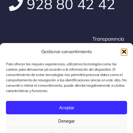
de Lunes a Viernes de 09:00h a 15:00h
info@felapyme.org
Gestionar consentimiento
928 80 42 42
Para ofrecer las mejores experiencias, utilizamos tecnologías como las
cookies para almacenar y/o acceder a la información del dispositivo. El
consentimiento de estas tecnologías nos permitirá procesar datos como el
comportamiento de navegación o las identificaciones únicas en este sitio. No
consentir o retirar el consentimiento, puede afectar negativamente a ciertas
características y funciones.
Transparencia
Canal de Información
Aceptar
Política de privacidad
Denegar
Términos y condiciones